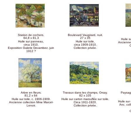
Station de cochers.
Boulevard Vaugirard, nuit.
64,8 x 81,3
27 x 35
Huile s
Huile sur panneau,
Huile sur toile,
Ancienne 
circa 1910.
circa 1909-1910.
C
Exposition Galerie Devambez, juin
Collection privée.
1912 ?
Arbre en fleurs.
Travaux dans les champs, Orsay.
Paysag
81,2 x 64
82 x 105
Huile sur toile, c. 1906-1909.
Huile sur carton marouflée sur toile.
Huile sur 
Ancienne collection Mme Marcel-
Circa 1911-1920.
Anc. col
Lenoir.
Collection privée.
C
Pages