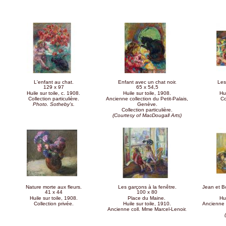
Pages
L'enfant au chat.
Enfant avec un chat noir.
Les
129 x 97
65 x 54,5
Huile sur toile, c. 1908.
Huile sur toile, 1908.
Hui
Collection particulière.
Ancienne collection du Petit-Palais,
Co
Photo. Sotheby’s.
Genève.
Collection particulière.
(Courtesy of MacDougall Arts)
Nature morte aux fleurs.
Les garçons à la fenêtre.
Jean et Bo
41 x 44
100 x 80
Huile sur toile, 1908.
Place du Maine.
Hui
Collection privée.
Huile sur toile, 1910.
Ancienne c
Ancienne coll. Mme Marcel-Lenoir.