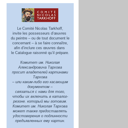
Le Comité Nicolas Tarkhoff,
invite les possesseurs d’œuvres
du peintre – ou de tout document le
concernant – à se faire connaître,
afin d’inclure ces œuvres dans
le Catalogue raisonné qu’il prépare.
Комитет им. Николая
Александровича Тархова
просит владетелей картинами
Тархова
– или каким-либо его касающим
документом –
связаться с нами для того,
чтобы их включить в каталог-
резоне. который мы готовим.
Комитет им. Николая Тархова
может также предoставлять
удостоверения о подлинности
предъявленных ему картин.