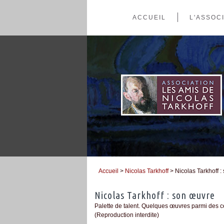
ACCUEIL
L'ASSOC
Accueil
>
Nicolas Tarkhoff
> Nicolas Tarkhoff 
Vous êtes ici
Nicolas Tarkhoff : son œuvre
Palette de talent. Quelques œuvres parmi des ce
(Reproduction interdite)