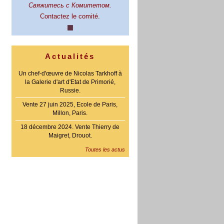
Свяжитесь с Комитетом.
Contactez le comité.
Actualités
Un chef-d'œuvre de Nicolas Tarkhoff à
la Galerie d'art d'Etat de Primorié,
Russie.
Vente 27 juin 2025, Ecole de Paris,
Millon, Paris.
18 décembre 2024. Vente Thierry de
Maigret, Drouot.
Toutes les actus