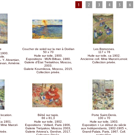
1
2
3
4
5
6
e
Coucher de soleil sur la mer à Doëlan
Les Bretonnes.
50 x 70
117 x 78
 1900.
Huile sur toile, 1900.
Huile sur toile, ca 1902.
oile.
Expositions : MUN Bilbao, 1980.
Ancienne coll. Mme Marcel-Lenoir.
A. Y. Abramian,
Galerie d’État Tretiakhov, Moscou,
Collection privée.
revan, Arménie.
2003.
Galerie Kournikova, Moscou, 2015.
Collection privée.
location.
Bébé sur tapis.
Porte Saint-Denis.
4
66 x 81,3
100 x 70
 ca 1901.
Huile sur toile, 1902.
Huile sur toile, 1903.
n Mme Marcel-
Expositions : Vollard, Paris 1906,
Exposition « Le début du siècle
Galerie Tretyakov, Moscou 2003,
aux Indépendants, 1902-1905 »,
rivée.
Galerie Artvera's, Genève, 2017.
Grand-Palais, Paris, 1967. Coll.
Collection Privée.
particulière.