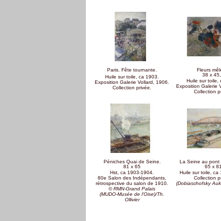
Paris. Fête tournante.
Fleurs mêl
38 x 45
Huile sur toile, ca 1903.
Huile sur toile,
Exposition Galerie Vollard, 1906.
Exposition Galerie 
Collection privée.
Collection p
Péniches Quai de Seine.
La Seine au pont d
81 x 65
65 x 8
Hst, ca 1903-1904.
Huile sur toile, c
80e Salon des Indépendants,
Collection p
rétrospective du salon de 1910.
(Dobiaschofsky Auk
© RMN-Grand Palais
(MUDO-Musée de l’Oise)/Th.
Ollivier
Pages