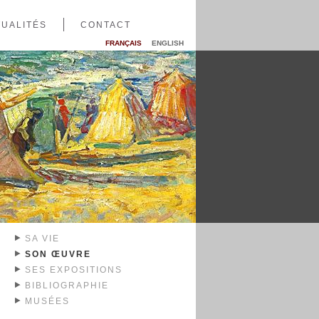
UALITÉS
CONTACT
FRANÇAIS
ENGLISH
SA VIE
SON ŒUVRE
SES EXPOSITIONS
BIBLIOGRAPHIE
MUSÉES