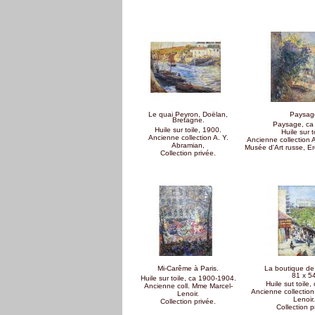
Pages
Le quai Peyron, Doëlan,
Paysag
Bretagne.
Paysage, ca
Huile sur toile, 1900.
Huile sur t
Ancienne collection A. Y.
Ancienne collection 
Abramian,
Musée d'Art russe, E
Collection privée.
Mi-Carême à Paris.
La boutique de 
81 x 5
Huile sur toile, ca 1900-1904.
Huile sut toile,
Ancienne coll. Mme Marcel-
Ancienne collectio
Lenoir.
Lenoir.
Collection privée.
Collection p