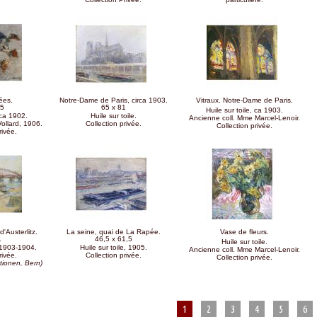
ées.
Notre-Dame de Paris, circa 1903.
Vitraux. Notre-Dame de Paris.
,5
65 x 81
Huile sur toile, ca 1903.
 ca 1902.
Huile sur toile.
Ancienne coll. Mme Marcel-Lenoir.
Vollard, 1906.
Collection privée.
Collection privée.
rivée.
'Austerlitz.
La seine, quai de La Rapée.
Vase de fleurs.
1
46,5 x 61,5
Huile sur toile.
a 1903-1904.
Huile sur toile, 1905.
Ancienne coll. Mme Marcel-Lenoir.
rivée.
Collection privée.
Collection privée.
tionen, Bern)
1
2
3
4
5
6