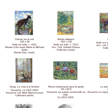
Pages
Chèvre sur le toit.
Brebis allaitant.
130 x 96
193 x 130
Huile sur 
Huile sur toile, c. 1911.
Huile sur toile, c. 1912.
Anc. coll.
Musée d'Art russe Maria et Michael
Anc. Coll. Gabriel Frizeau.
Coll
Zetlin,
Collection privée.
Ramat Gan, Israël.
Orsay. Le chat à la fenêtre.
Fleurs d'artichauts dans le jardin.
Le pri
48 x 63,5
Gouache, ca 1911-1920.
Gouache sur papier contrecollé sur
Gouache et crayon 
Ancienne coll. Mme Marcel-Lenoir.
toile.
Collection privée.
Ca 1915-1920.