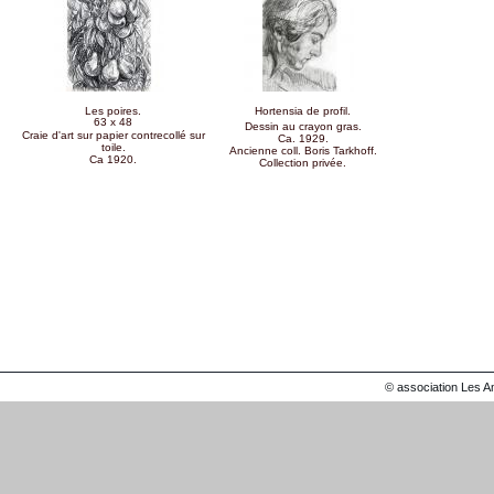
Les poires.
Hortensia de profil.
63 x 48
Dessin au crayon gras.
Craie d'art sur papier contrecollé sur
Ca. 1929.
toile.
Ancienne coll. Boris Tarkhoff.
Ca 1920.
Collection privée.
Pages
© association Les A